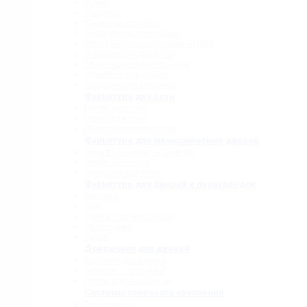
Ручки
Защелки
Дверные стопора
Держатели полотенец
Уплотнительные профили ПВХ
П-образные профили
Водозащитные порожки
Дверные притворы
Раздвижные системы
Фурнитура для саун
Петли для саун
Ручки для саун
Полотенцедержатели
Фурнитура для межкомнатных дверей
Замки с нажимной ручкой
Петли боковые
Дверные коробки
Фурнитура для дверей и перегородок
Фитинги
Оси
Замки и шпингалеты
Доводчики
Ручки
Доводчики для дверей
Верхние доводчики
Нижние доводчики
Петли с доводчиком
Системы точечного крепления
Для дверей