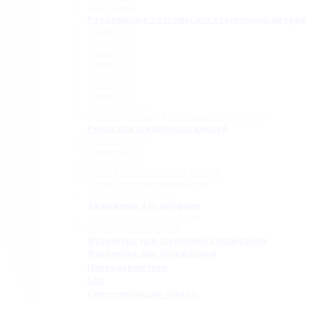
Для стекла
Раздвижные системы для стеклянных дверей
Серия 808
Серия 835
Серия 850
Серия 965
Серия 1300
Серия 1500
Серия 1600
Серия «Точка»
Комплектующие для раздвижных систем
Ручки для стеклянных дверей
Ручки прямые
Ручки-скобы
Ручки-кнобы
Ручки для раздвижных дверей
Ручки-полотенцедержатели
Деревянные ручки
Зажимные и П-профили
Зажимные профили 40 мм
П-образные профили
Фурнитура для стеклянных козырьков
Фурнитура для ограждений
Полкодержатели
Loft
Сопутствующие товары