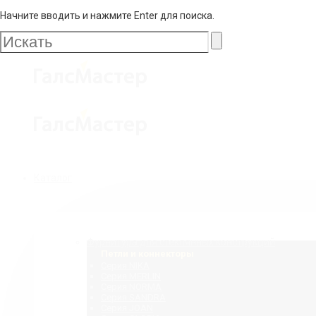
Начните вводить и нажмите Enter для поиска.
Галс
Мастер
Галс
Каталог
Мастер
Фурнитура для стеклянных конструкций
Петли и коннекторы
Серия NIKA
Серия MERLIN
Серия NORMA
Серия SANDRA
Серия JOAN