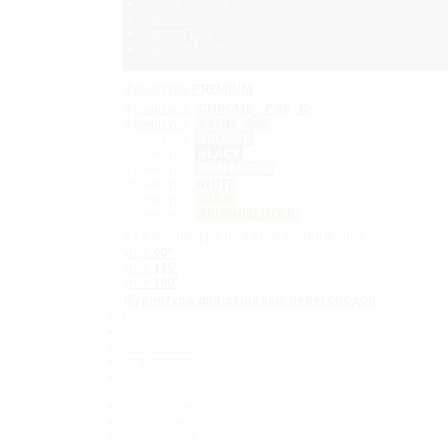
Серия GLORIA
Серия SOFIA
Серия ELLA
Серия NAOMI
Фурнитура
PREMIUM
Фурнитура
CHROME
PSS
C
Фурнитура
SATIN
SSS
Фурнитура
BRONZE
Фурнитура
BLACK
Фурнитура
GUN METAL
Фурнитура
WHITE
Фурнитура
GOLD
Фурнитура
BRUSHED GOLD
Вся фурнитура под угол сопряжения:
угол
90˚
угол
135˚
угол
180˚
Фурнитура для душевых перегородок
Петли
Коннекторы
Монопетли
Стабилизационные штанги
– Угловые стабилизаторы
– Телескопические штанги
– 15 х 15 мм
– ∅ 19 мм
– 30 x 10 мм