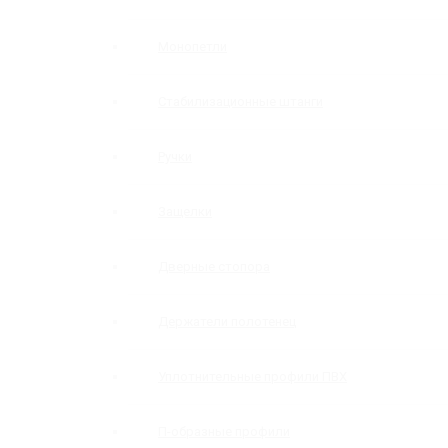
Монопетли
Стабилизационные штанги
Ручки
Защелки
Дверные стопора
Держатели полотенец
Уплотнительные профили ПВХ
П-образные профили