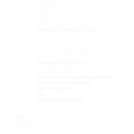
Серия 965
Серия 1300
Серия 1500
Серия 1600
Серия «Точка»
Комплектующие для раздвижных систем
Ручки для стеклянных дверей
Ручки прямые
Ручки-скобы
Ручки-кнобы
Ручки для раздвижных дверей
Ручки-полотенцедержатели
Деревянные ручки
Зажимные и П-профили
Зажимные профили 40 мм
П-образные профили
Фурнитура для стеклянных козырьков
Фурнитура для ограждений
Полкодержатели
Loft
Сопутствующие товары
Акция
Новинки
Компания
Оплата