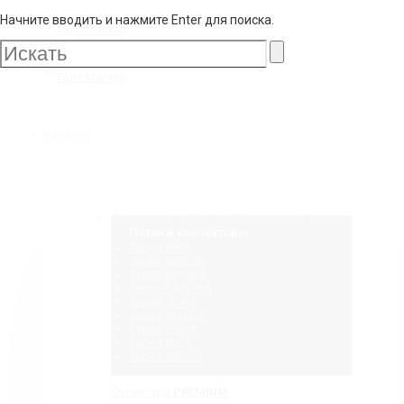
Начните вводить и нажмите Enter для поиска.
Галс
Мастер
Галс
Каталог
Мастер
Фурнитура для стеклянных конструкций
Петли и коннекторы
Серия NIKA
Серия MERLIN
Серия NORMA
Серия SANDRA
Серия JOAN
Серия GLORIA
Серия SOFIA
Серия ELLA
Серия NAOMI
Фурнитура
PREMIUM