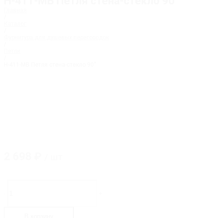
H-411-MB Петля стена-стекло 90˚
Главная
/
Каталог
/
Фурнитура для душевых перегородок
/
Петли
/
H-411-MB Петля стена-стекло 90˚
2 698
₽
/ шт
Количество
товара
-
+
H-
411-
MB
В корзину