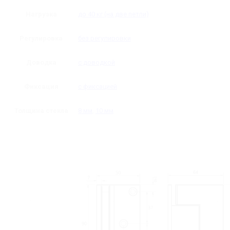
Нагрузка
до 40 кг (на две петли)
Регулировка
без регулировки
Доводка
с доводкой
Фиксация
с фиксацией
Толщина стекла
8 мм
,
10 мм