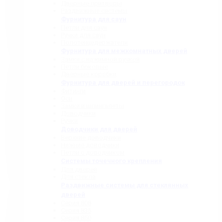
Дверные притворы
Раздвижные системы
Фурнитура для саун
Петли для саун
Ручки для саун
Полотенцедержатели
Фурнитура для межкомнатных дверей
Замки с нажимной ручкой
Петли боковые
Дверные коробки
Фурнитура для дверей и перегородок
Фитинги
Оси
Замки и шпингалеты
Доводчики
Ручки
Доводчики для дверей
Верхние доводчики
Нижние доводчики
Петли с доводчиком
Системы точечного крепления
Для дверей
Для стекла
Раздвижные системы для стеклянных
дверей
Серия 808
Серия 835
Серия 850