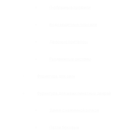
П-образные профили
Водозащитные порожки
Дверные притворы
Раздвижные системы
Фурнитура для саун
Фурнитура для межкомнатных дверей
Замки с нажимной ручкой
Петли боковые