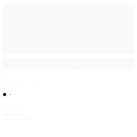
Фурнитура для стекла
Политика конфиденциальности
Каталог ПДФ (2015)
Контакты
© 2025 GalsMaster. Весь контент сайта защищен законом об
авторских правах.
0
0
0
0
₽
Продолжить покупки
Корзина пуста.