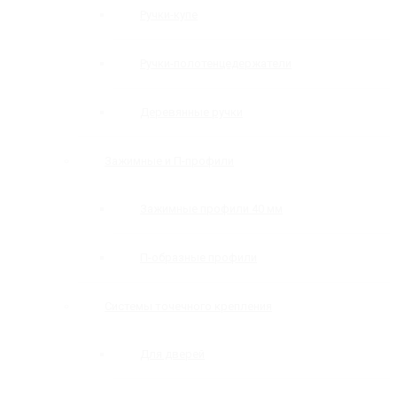
Ручки-купе
Ручки-полотенцедержатели
Деревянные ручки
Зажимные и П-профили
Зажимные профили 40 мм
П-образные профили
Системы точечного крепления
Для дверей