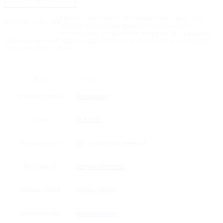
Петля
стена-
стекло
Петля стена-стекло 90˚. Черный матовый. Для
Артикул:
H-411-MB
90˚
дверей стеклянных душевых перегородок и
ограждений. Открывание двери на 180 градусов.
Максимальная нагрузка на две петли: 40 кг. Максимальный размер
полотна: 760 х 2000 мм.
Вес
0.570 кг
Производитель
GalsMaster
Серия
CLASSIC
Исполнение
MB — матовый черный
Материал
латунный сплав
Применение
стена-стекло
Открывание
маятниковое