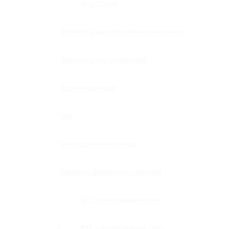
Для стекла
Фурнитура для стеклянных козырьков
Фурнитура для ограждений
Полкодержатели
Loft
Сопутствующие товары
Варианты финишного покрытия
CP — полированный хром
PSS — полированная сталь