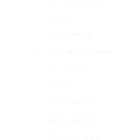
C — хром
SNP — под шлиф нерж
SSS — шлифованная нержавейка
BR — античная бронза
BL — черный
GM — оружейная сталь
MW — матовый белый
GOLD — глянцевое золото