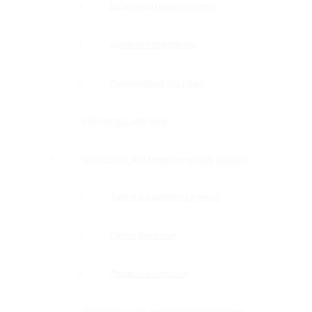
Водозащитные порожки
Дверные притворы
Раздвижные системы
Фурнитура для саун
Фурнитура для межкомнатных дверей
Замки с нажимной ручкой
Петли боковые
Дверные коробки
Фурнитура для дверей и перегородок