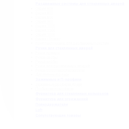
Раздвижные системы для стеклянных дверей
Серия 808
Серия 835
Серия 850
Серия 965
Серия 1300
Серия 1500
Серия 1600
Серия «Точка»
Комплектующие для раздвижных систем
Ручки для стеклянных дверей
Ручки прямые
Ручки-скобы
Ручки-кнобы
Ручки для раздвижных дверей
Ручки-полотенцедержатели
Деревянные ручки
Зажимные и П-профили
Зажимные профили 40 мм
П-образные профили
Фурнитура для стеклянных козырьков
Фурнитура для ограждений
Полкодержатели
Loft
Сопутствующие товары