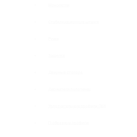
Монопетли
Стабилизационные штанги
Ручки
Защелки
Дверные стопора
Держатели полотенец
Уплотнительные профили ПВХ
П-образные профили