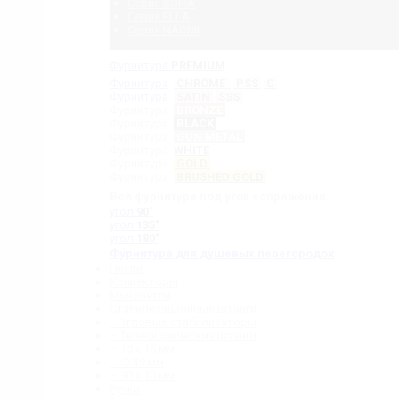
Серия SOFIA
Серия ELLA
Серия NAOMI
Фурнитура
PREMIUM
Фурнитура
CHROME
PSS
C
Фурнитура
SATIN
SSS
Фурнитура
BRONZE
Фурнитура
BLACK
Фурнитура
GUN METAL
Фурнитура
WHITE
Фурнитура
GOLD
Фурнитура
BRUSHED GOLD
Вся фурнитура под угол сопряжения:
угол
90˚
угол
135˚
угол
180˚
Фурнитура для душевых перегородок
Петли
Коннекторы
Монопетли
Стабилизационные штанги
– Угловые стабилизаторы
– Телескопические штанги
– 15 х 15 мм
– ∅ 19 мм
– 30 x 10 мм
Ручки