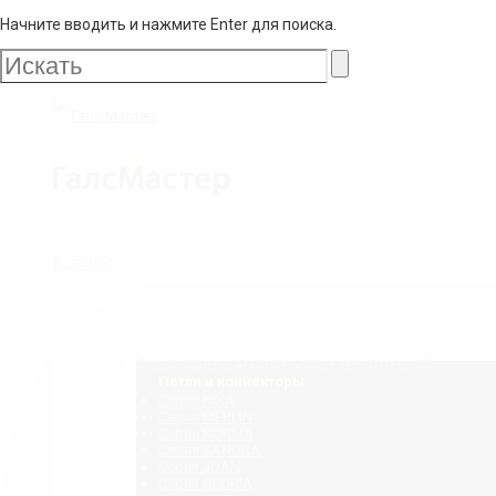
Начните вводить и нажмите Enter для поиска.
Галс
Мастер
Галс
Каталог
Мастер
Фурнитура для стеклянных конструкций
Петли и коннекторы
Серия NIKA
Серия MERLIN
Серия NORMA
Серия SANDRA
Серия JOAN
Серия GLORIA