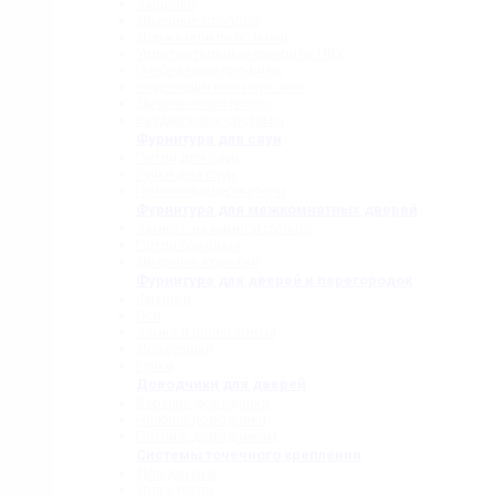
Защелки
Дверные стопора
Держатели полотенец
Уплотнительные профили ПВХ
П-образные профили
Водозащитные порожки
Дверные притворы
Раздвижные системы
Фурнитура для саун
Петли для саун
Ручки для саун
Полотенцедержатели
Фурнитура для межкомнатных дверей
Замки с нажимной ручкой
Петли боковые
Дверные коробки
Фурнитура для дверей и перегородок
Фитинги
Оси
Замки и шпингалеты
Доводчики
Ручки
Доводчики для дверей
Верхние доводчики
Нижние доводчики
Петли с доводчиком
Системы точечного крепления
Для дверей
Для стекла