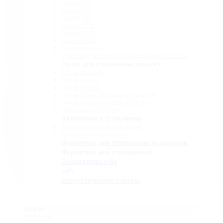
Серия 835
Серия 850
Серия 965
Серия 1300
Серия 1500
Серия 1600
Серия «Точка»
Комплектующие для раздвижных систем
Ручки для стеклянных дверей
Ручки прямые
Ручки-скобы
Ручки-кнобы
Ручки для раздвижных дверей
Ручки-полотенцедержатели
Деревянные ручки
Зажимные и П-профили
Зажимные профили 40 мм
П-образные профили
Фурнитура для стеклянных козырьков
Фурнитура для ограждений
Полкодержатели
Loft
Сопутствующие товары
Акция
Новинки