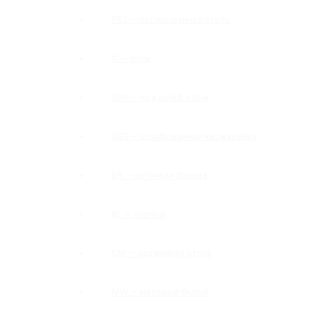
PSS — полированная сталь
C — хром
SNP — под шлиф нерж
SSS — шлифованная нержавейка
BR — античная бронза
BL — черный
GM — оружейная сталь
MW — матовый белый