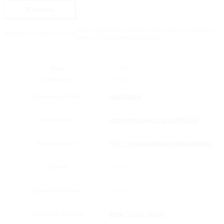
450-
В корзину
PSS
Ручка
прямая,
Двусторонняя прямая ручка для стеклянной
Артикул:
H-980-450-PSS
длина
двери. Классический дизайн.
-
450
мм
Вес
0.590 кг
Габариты
450 мм
Производитель
GalsMaster
Материал
нержавеющая сталь AISI 304
Исполнение
PSS — полированная нержавейка
Длина
450 мм
Диаметр ручки
25 мм
Толщина стекла
8 мм
,
10 мм
,
12 мм