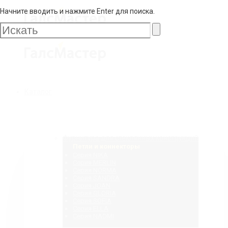
Начните вводить и нажмите Enter для поиска.
Галс
Мастер
Галс
Каталог
Мастер
Фурнитура для стеклянных конструкций
Петли и коннекторы
Серия NIKA
Серия MERLIN
Серия NORMA
Серия SANDRA
Серия JOAN
Серия GLORIA
Серия SOFIA
Серия ELLA
Серия NAOMI