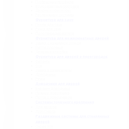
П-образные профили
Водозащитные порожки
Дверные притворы
Раздвижные системы
Фурнитура для саун
Петли для саун
Ручки для саун
Полотенцедержатели
Фурнитура для межкомнатных дверей
Замки с нажимной ручкой
Петли боковые
Дверные коробки
Фурнитура для дверей и перегородок
Фитинги
Оси
Замки и шпингалеты
Доводчики
Ручки
Доводчики для дверей
Верхние доводчики
Нижние доводчики
Петли с доводчиком
Системы точечного крепления
Для дверей
Для стекла
Раздвижные системы для стеклянных
дверей
Серия 808