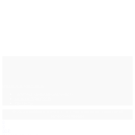
Фурнитура для стекла
Политика конфиденциальности
Каталог ПДФ (2015)
Контакты
© 2025 GalsMaster. Весь контент сайта защищен законом об
авторских правах.
0
0
0
0
₽