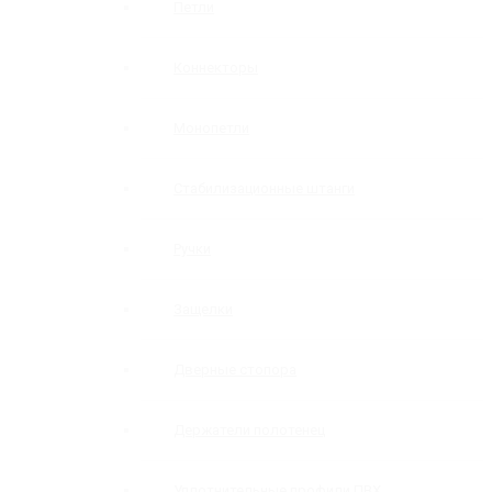
Петли
Коннекторы
Монопетли
Стабилизационные штанги
Ручки
Защелки
Дверные стопора
Держатели полотенец
Уплотнительные профили ПВХ