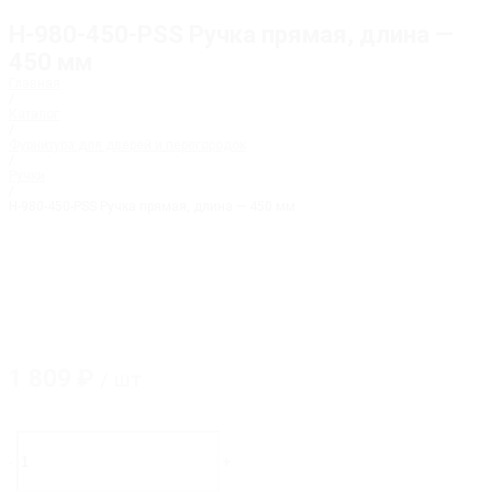
H-980-450-PSS Ручка прямая, длина —
450 мм
Главная
/
Каталог
/
Фурнитура для дверей и перегородок
/
Ручки
/
H-980-450-PSS Ручка прямая, длина — 450 мм
1 809
₽
/ шт
Количество
товара
-
+
H-
980-