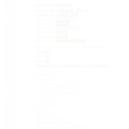
Фурнитура
PREMIUM
Фурнитура
CHROME
PSS
C
Фурнитура
SATIN
SSS
Фурнитура
BRONZE
Фурнитура
BLACK
Фурнитура
GUN METAL
Фурнитура
WHITE
Фурнитура
GOLD
Фурнитура
BRUSHED GOLD
Вся фурнитура под угол сопряжения:
угол
90˚
угол
135˚
угол
180˚
Фурнитура для душевых перегородок
Петли
Коннекторы
Монопетли
Стабилизационные штанги
– Угловые стабилизаторы
– Телескопические штанги
– 15 х 15 мм
– ∅ 19 мм
– 30 x 10 мм
Ручки
Защелки
Дверные стопора
Держатели полотенец
Уплотнительные профили ПВХ