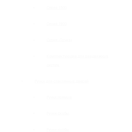
Серия 1500
Серия 1600
Серия «Точка»
Комплектующие для раздвижных
систем
Ручки для стеклянных дверей
Ручки прямые
Ручки-скобы
Ручки-кнобы