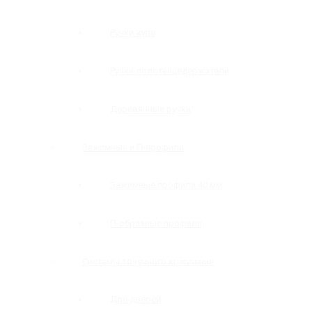
Ручки-купе
Ручки-полотенцедержатели
Деревянные ручки
Зажимные и П-профили
Зажимные профили 40 мм
П-образные профили
Системы точечного крепления
Для дверей