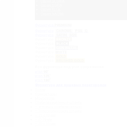
Серия GLORIA
Серия SOFIA
Серия ELLA
Серия NAOMI
Фурнитура
PREMIUM
Фурнитура
CHROME
PSS
C
Фурнитура
SATIN
SSS
Фурнитура
BRONZE
Фурнитура
BLACK
Фурнитура
GUN METAL
Фурнитура
WHITE
Фурнитура
GOLD
Фурнитура
BRUSHED GOLD
Вся фурнитура под угол сопряжения:
угол
90˚
угол
135˚
угол
180˚
Фурнитура для душевых перегородок
Петли
Коннекторы
Монопетли
Стабилизационные штанги
– Угловые стабилизаторы
– Телескопические штанги
– 15 х 15 мм
– ∅ 19 мм
– 30 x 10 мм