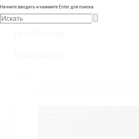
Начните вводить и нажмите Enter для поиска.
Галс
Мастер
Галс
Каталог
Мастер
Фурнитура для стеклянных конструкций
Петли и коннекторы
Серия NIKA
Серия MERLIN
Серия NORMA
Серия SANDRA
Серия JOAN