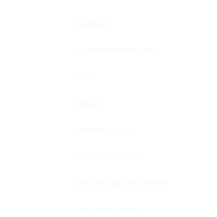
Монопетли
Стабилизационные штанги
Ручки
Защелки
Дверные стопора
Держатели полотенец
Уплотнительные профили ПВХ
П-образные профили