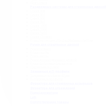
Для стекла
Раздвижные системы для стеклянных дверей
Серия 808
Серия 835
Серия 850
Серия 965
Серия 1300
Серия 1500
Серия 1600
Серия «Точка»
Комплектующие для раздвижных систем
Ручки для стеклянных дверей
Ручки прямые
Ручки-скобы
Ручки-кнобы
Ручки для раздвижных дверей
Ручки-полотенцедержатели
Деревянные ручки
Зажимные и П-профили
Зажимные профили 40 мм
П-образные профили
Фурнитура для стеклянных козырьков
Фурнитура для ограждений
Полкодержатели
Loft
Сопутствующие товары