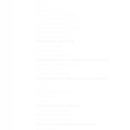
Ручки
Защелки
Дверные стопора
Держатели полотенец
Уплотнительные профили ПВХ
П-образные профили
Водозащитные порожки
Дверные притворы
Раздвижные системы
Фурнитура для саун
Петли для саун
Ручки для саун
Полотенцедержатели
Фурнитура для межкомнатных дверей
Замки с нажимной ручкой
Петли боковые
Дверные коробки
Фурнитура для дверей и перегородок
Фитинги
Оси
Замки и шпингалеты
Доводчики
Ручки
Доводчики для дверей
Верхние доводчики
Нижние доводчики
Петли с доводчиком
Системы точечного крепления
Для дверей