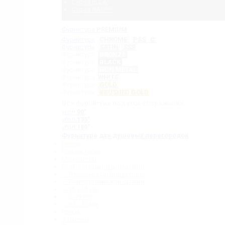
Серия ELLA
Серия NAOMI
Фурнитура
PREMIUM
Фурнитура
CHROME
PSS
C
Фурнитура
SATIN
SSS
Фурнитура
BRONZE
Фурнитура
BLACK
Фурнитура
GUN METAL
Фурнитура
WHITE
Фурнитура
GOLD
Фурнитура
BRUSHED GOLD
Вся фурнитура под угол сопряжения:
угол
90˚
угол
135˚
угол
180˚
Фурнитура для душевых перегородок
Петли
Коннекторы
Монопетли
Стабилизационные штанги
– Угловые стабилизаторы
– Телескопические штанги
– 15 х 15 мм
– ∅ 19 мм
– 30 x 10 мм
Ручки
Защелки