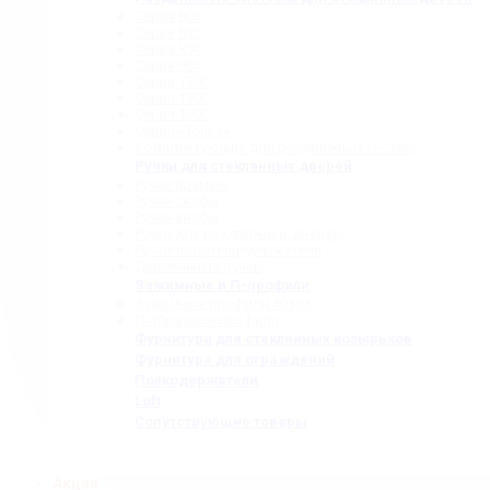
Серия 808
Серия 835
Серия 850
Серия 965
Серия 1300
Серия 1500
Серия 1600
Серия «Точка»
Комплектующие для раздвижных систем
Ручки для стеклянных дверей
Ручки прямые
Ручки-скобы
Ручки-кнобы
Ручки для раздвижных дверей
Ручки-полотенцедержатели
Деревянные ручки
Зажимные и П-профили
Зажимные профили 40 мм
П-образные профили
Фурнитура для стеклянных козырьков
Фурнитура для ограждений
Полкодержатели
Loft
Сопутствующие товары
Акция