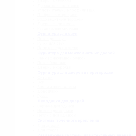
Дверные стопора
Держатели полотенец
Уплотнительные профили ПВХ
П-образные профили
Водозащитные порожки
Дверные притворы
Раздвижные системы
Фурнитура для саун
Петли для саун
Ручки для саун
Полотенцедержатели
Фурнитура для межкомнатных дверей
Замки с нажимной ручкой
Петли боковые
Дверные коробки
Фурнитура для дверей и перегородок
Фитинги
Оси
Замки и шпингалеты
Доводчики
Ручки
Доводчики для дверей
Верхние доводчики
Нижние доводчики
Петли с доводчиком
Системы точечного крепления
Для дверей
Для стекла
Раздвижные системы для стеклянных дверей