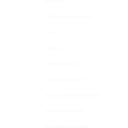
Монопетли
Стабилизационные штанги
Ручки
Защелки
Дверные стопора
Держатели полотенец
Уплотнительные профили ПВХ
П-образные профили
Водозащитные порожки