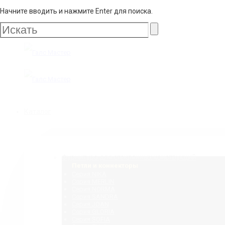
Начните вводить и нажмите Enter для поиска.
Галс
Мастер
Галс
Каталог
Мастер
Фурнитура для стеклянных конструкций
Петли и коннекторы
Серия NIKA
Серия MERLIN
Серия NORMA
Серия SANDRA
Серия JOAN
Серия GLORIA
Серия SOFIA