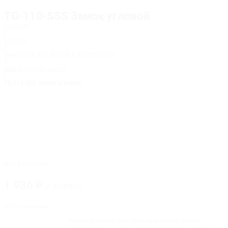
TG-110-SSS Замок угловой
Главная
/
Каталог
/
Фурнитура для дверей и перегородок
/
Замки и шпингалеты
/
TG-110-SSS Замок угловой
Нет в наличии
1 936
₽
/ компл
Нет в наличии
Замок угловой для правой и левой двери.