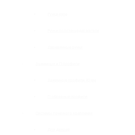
Ручки-купе
Ручки-полотенцедержатели
Деревянные ручки
Зажимные и П-профили
Зажимные профили 40 мм
П-образные профили
Системы точечного крепления
Для дверей