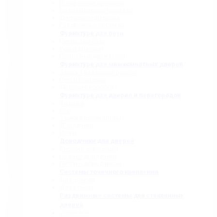
П-образные профили
Водозащитные порожки
Дверные притворы
Раздвижные системы
Фурнитура для саун
Петли для саун
Ручки для саун
Полотенцедержатели
Фурнитура для межкомнатных дверей
Замки с нажимной ручкой
Петли боковые
Дверные коробки
Фурнитура для дверей и перегородок
Фитинги
Оси
Замки и шпингалеты
Доводчики
Ручки
Доводчики для дверей
Верхние доводчики
Нижние доводчики
Петли с доводчиком
Системы точечного крепления
Для дверей
Для стекла
Раздвижные системы для стеклянных
дверей
Серия 808