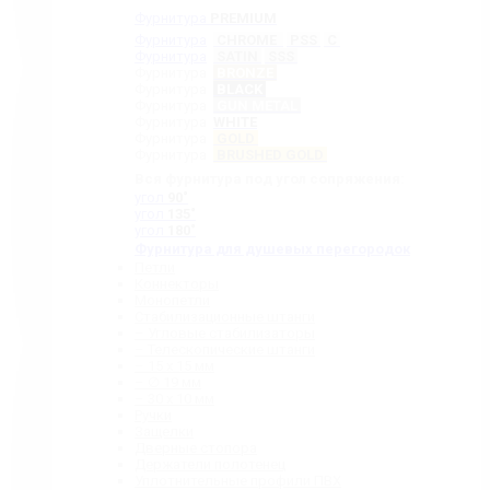
Фурнитура
PREMIUM
Фурнитура
CHROME
PSS
C
Фурнитура
SATIN
SSS
Фурнитура
BRONZE
Фурнитура
BLACK
Фурнитура
GUN METAL
Фурнитура
WHITE
Фурнитура
GOLD
Фурнитура
BRUSHED GOLD
Вся фурнитура под угол сопряжения:
угол
90˚
угол
135˚
угол
180˚
Фурнитура для душевых перегородок
Петли
Коннекторы
Монопетли
Стабилизационные штанги
– Угловые стабилизаторы
– Телескопические штанги
– 15 х 15 мм
– ∅ 19 мм
– 30 x 10 мм
Ручки
Защелки
Дверные стопора
Держатели полотенец
Уплотнительные профили ПВХ