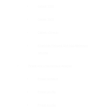
Серия 1500
Серия 1600
Серия «Точка»
Комплектующие для раздвижных
систем
Ручки для стеклянных дверей
Ручки прямые
Ручки-скобы
Ручки-кнобы