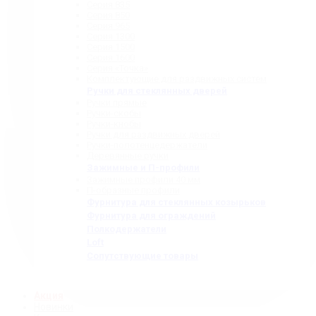
Серия 835
Серия 850
Серия 965
Серия 1300
Серия 1500
Серия 1600
Серия «Точка»
Комплектующие для раздвижных систем
Ручки для стеклянных дверей
Ручки прямые
Ручки-скобы
Ручки-кнобы
Ручки для раздвижных дверей
Ручки-полотенцедержатели
Деревянные ручки
Зажимные и П-профили
Зажимные профили 40 мм
П-образные профили
Фурнитура для стеклянных козырьков
Фурнитура для ограждений
Полкодержатели
Loft
Сопутствующие товары
Акция
Новинки