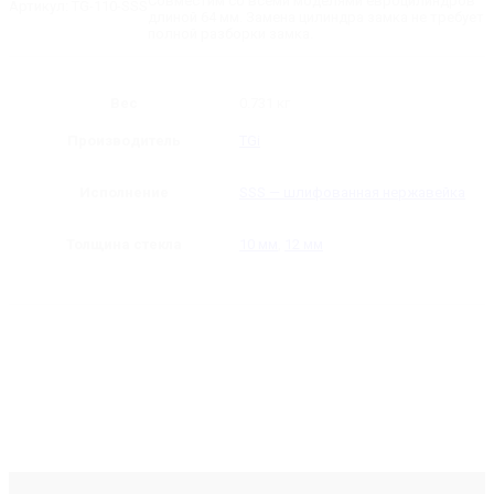
Совместим со всеми моделями евроцилиндров
Артикул:
TG-110-SSS
длиной 64 мм. Замена цилиндра замка не требует
полной разборки замка.
Вес
0.731 кг
Производитель
TGi
Исполнение
SSS — шлифованная нержавейка
Толщина стекла
10 мм
,
12 мм