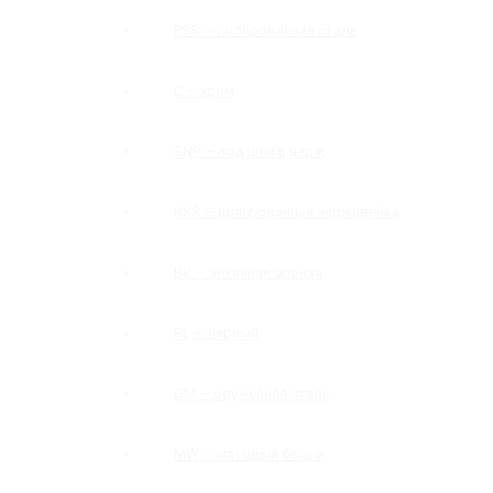
PSS — полированная сталь
C — хром
SNP — под шлиф нерж
SSS — шлифованная нержавейка
BR — античная бронза
BL — черный
GM — оружейная сталь
MW — матовый белый