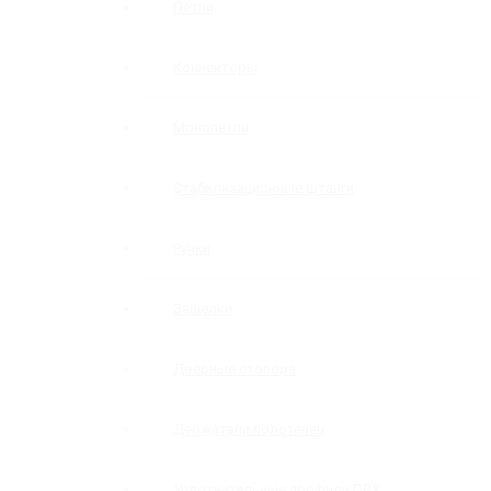
Петли
Коннекторы
Монопетли
Стабилизационные штанги
Ручки
Защелки
Дверные стопора
Держатели полотенец
Уплотнительные профили ПВХ