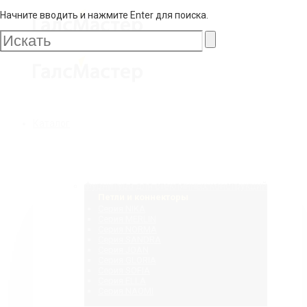
Начните вводить и нажмите Enter для поиска.
Галс
Мастер
Галс
Каталог
Мастер
Фурнитура для стеклянных конструкций
Петли и коннекторы
Серия NIKA
Серия MERLIN
Серия NORMA
Серия SANDRA
Серия JOAN
Серия GLORIA
Серия SOFIA
Серия ELLA
Серия NAOMI