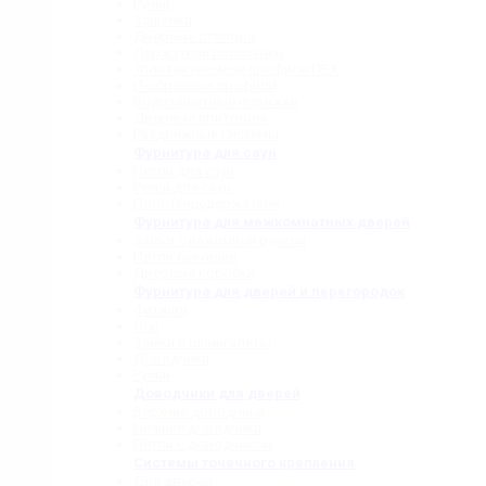
Ручки
Защелки
Дверные стопора
Держатели полотенец
Уплотнительные профили ПВХ
П-образные профили
Водозащитные порожки
Дверные притворы
Раздвижные системы
Фурнитура для саун
Петли для саун
Ручки для саун
Полотенцедержатели
Фурнитура для межкомнатных дверей
Замки с нажимной ручкой
Петли боковые
Дверные коробки
Фурнитура для дверей и перегородок
Фитинги
Оси
Замки и шпингалеты
Доводчики
Ручки
Доводчики для дверей
Верхние доводчики
Нижние доводчики
Петли с доводчиком
Системы точечного крепления
Для дверей