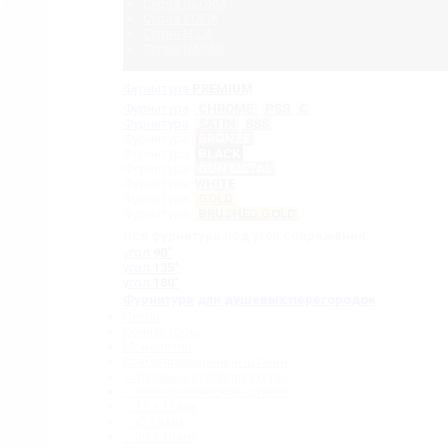
Серия GLORIA
Серия SOFIA
Серия ELLA
Серия NAOMI
Фурнитура
PREMIUM
Фурнитура
CHROME
PSS
C
Фурнитура
SATIN
SSS
Фурнитура
BRONZE
Фурнитура
BLACK
Фурнитура
GUN METAL
Фурнитура
WHITE
Фурнитура
GOLD
Фурнитура
BRUSHED GOLD
Вся фурнитура под угол сопряжения:
угол
90˚
угол
135˚
угол
180˚
Фурнитура для душевых перегородок
Петли
Коннекторы
Монопетли
Стабилизационные штанги
– Угловые стабилизаторы
– Телескопические штанги
– 15 х 15 мм
– ∅ 19 мм
– 30 x 10 мм