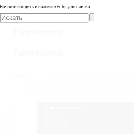
Начните вводить и нажмите Enter для поиска.
Галс
Мастер
Галс
Каталог
Мастер
Фурнитура для стеклянных конструкций
Петли и коннекторы
Серия NIKA
Серия MERLIN
Серия NORMA
Серия SANDRA
Серия JOAN