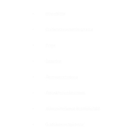
Монопетли
Стабилизационные штанги
Ручки
Защелки
Дверные стопора
Держатели полотенец
Уплотнительные профили ПВХ
П-образные профили