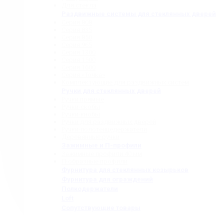
Для стекла
Раздвижные системы для стеклянных дверей
Серия 808
Серия 835
Серия 850
Серия 965
Серия 1300
Серия 1500
Серия 1600
Серия «Точка»
Комплектующие для раздвижных систем
Ручки для стеклянных дверей
Ручки прямые
Ручки-скобы
Ручки-кнобы
Ручки для раздвижных дверей
Ручки-полотенцедержатели
Деревянные ручки
Зажимные и П-профили
Зажимные профили 40 мм
П-образные профили
Фурнитура для стеклянных козырьков
Фурнитура для ограждений
Полкодержатели
Loft
Сопутствующие товары