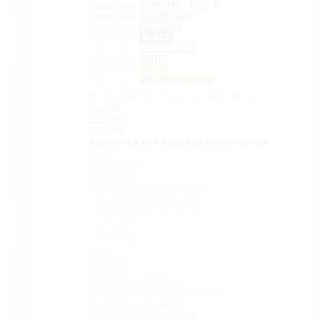
Фурнитура
CHROME
PSS
C
Фурнитура
SATIN
SSS
Фурнитура
BRONZE
Фурнитура
BLACK
Фурнитура
GUN METAL
Фурнитура
WHITE
Фурнитура
GOLD
Фурнитура
BRUSHED GOLD
Вся фурнитура под угол сопряжения:
угол
90˚
угол
135˚
угол
180˚
Фурнитура для душевых перегородок
Петли
Коннекторы
Монопетли
Стабилизационные штанги
– Угловые стабилизаторы
– Телескопические штанги
– 15 х 15 мм
– ∅ 19 мм
– 30 x 10 мм
Ручки
Защелки
Дверные стопора
Держатели полотенец
Уплотнительные профили ПВХ
П-образные профили
Водозащитные порожки