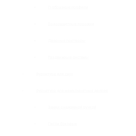
П-образные профили
Водозащитные порожки
Дверные притворы
Раздвижные системы
Фурнитура для саун
Фурнитура для межкомнатных дверей
Замки с нажимной ручкой
Петли боковые