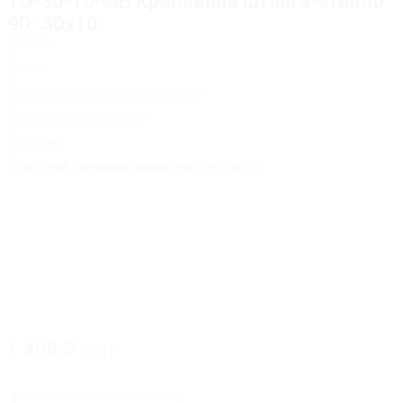
TG-30-10-MB Крепление штанга-стекло
90˚ 30х10
Главная
/
Каталог
/
Фурнитура для душевых перегородок
/
Стабилизационные штанги
/
30 x 10 мм
/
TG-30-10-MB Крепление штанга-стекло 90˚ 30х10
1 408
₽
/ шт
Количество