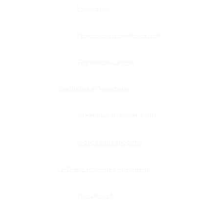
Ручки-купе
Ручки-полотенцедержатели
Деревянные ручки
Зажимные и П-профили
Зажимные профили 40 мм
П-образные профили
Системы точечного крепления
Для дверей