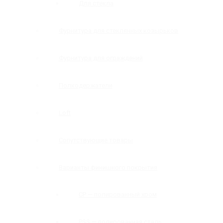
Для стекла
Фурнитура для стеклянных козырьков
Фурнитура для ограждений
Полкодержатели
Loft
Сопутствующие товары
Варианты финишного покрытия
CP — полированный хром
PSS — полированная сталь