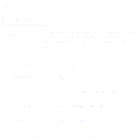
товара
-
+
TG-
30-
10-
В корзину
MB
Крепление
штанга-
Крепление штанга-стекло 90˚, установка сквозь
Артикул:
TG-30-10-MB
стекло
стекло. Для использования со штангой
90˚
сечением 30х10 мм. Для стеклянных душевых
30х10
перегородок и ограждений.
Вес
0.142 кг
Производитель
TGi
Материал
нержавеющая сталь AISI 304
Исполнение
MB — матовый черный
Применение
стекло-штанга
Особенности
сквозная установка