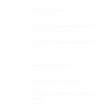
Дверные притворы
Раздвижные системы
Фурнитура для саун
Петли для саун
Ручки для саун
Полотенцедержатели
Фурнитура для межкомнатных дверей
Замки с нажимной ручкой
Петли боковые
Дверные коробки
Фурнитура для дверей и перегородок
Фитинги
Оси
Замки и шпингалеты
Доводчики
Ручки
Доводчики для дверей
Верхние доводчики
Нижние доводчики
Петли с доводчиком
Системы точечного крепления
Для дверей
Для стекла
Раздвижные системы для стеклянных
дверей
Серия 808
Серия 835
Серия 850