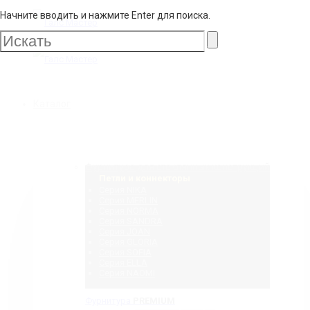
Начните вводить и нажмите Enter для поиска.
Галс
Мастер
Галс
Каталог
Мастер
Фурнитура для стеклянных конструкций
Петли и коннекторы
Серия NIKA
Серия MERLIN
Серия NORMA
Серия SANDRA
Серия JOAN
Серия GLORIA
Серия SOFIA
Серия ELLA
Серия NAOMI
Фурнитура
PREMIUM