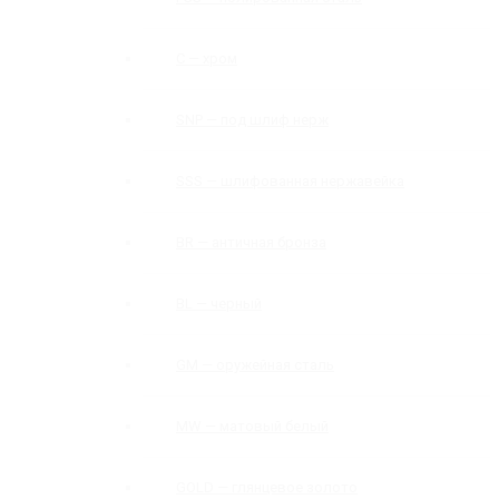
C — хром
SNP — под шлиф нерж
SSS — шлифованная нержавейка
BR — античная бронза
BL — черный
GM — оружейная сталь
MW — матовый белый
GOLD — глянцевое золото