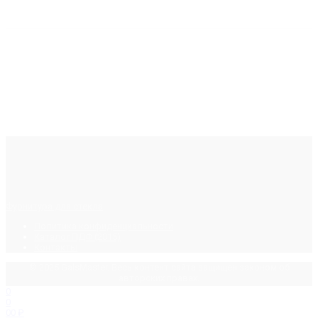
Фурнитура для стекла
Политика конфиденциальности
Каталог ПДФ (2015)
Контакты
© 2025 GalsMaster. Весь контент сайта защищен законом об
авторских правах.
0
0
0
0
₽