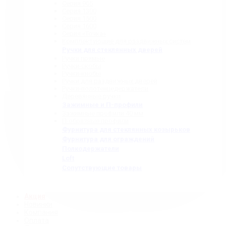
Серия 965
Серия 1300
Серия 1500
Серия 1600
Серия «Точка»
Комплектующие для раздвижных систем
Ручки для стеклянных дверей
Ручки прямые
Ручки-скобы
Ручки-кнобы
Ручки для раздвижных дверей
Ручки-полотенцедержатели
Деревянные ручки
Зажимные и П-профили
Зажимные профили 40 мм
П-образные профили
Фурнитура для стеклянных козырьков
Фурнитура для ограждений
Полкодержатели
Loft
Сопутствующие товары
Акция
Новинки
Компания
Оплата