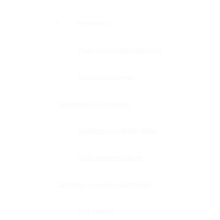
Ручки-купе
Ручки-полотенцедержатели
Деревянные ручки
Зажимные и П-профили
Зажимные профили 40 мм
П-образные профили
Системы точечного крепления
Для дверей