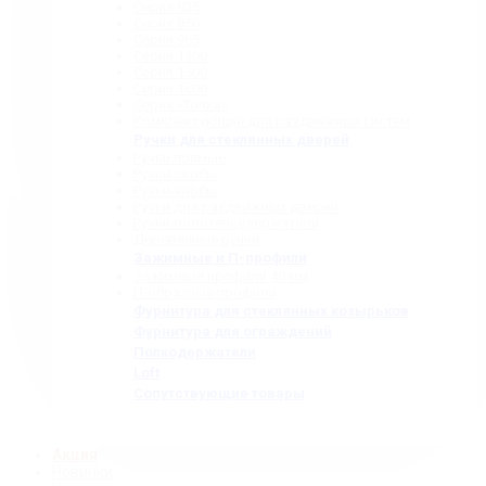
Серия 835
Серия 850
Серия 965
Серия 1300
Серия 1500
Серия 1600
Серия «Точка»
Комплектующие для раздвижных систем
Ручки для стеклянных дверей
Ручки прямые
Ручки-скобы
Ручки-кнобы
Ручки для раздвижных дверей
Ручки-полотенцедержатели
Деревянные ручки
Зажимные и П-профили
Зажимные профили 40 мм
П-образные профили
Фурнитура для стеклянных козырьков
Фурнитура для ограждений
Полкодержатели
Loft
Сопутствующие товары
Акция
Новинки