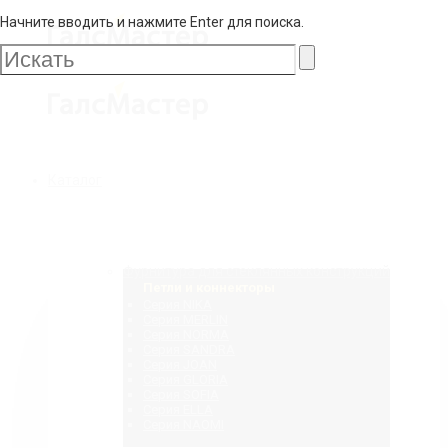
Начните вводить и нажмите Enter для поиска.
Галс
Мастер
Галс
Каталог
Мастер
Фурнитура для стеклянных конструкций
Петли и коннекторы
Серия NIKA
Серия MERLIN
Серия NORMA
Серия SANDRA
Серия JOAN
Серия GLORIA
Серия SOFIA
Серия ELLA
Серия NAOMI