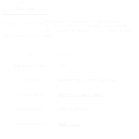
30-
15B-
В корзину
MB
Крепление
штанга-
Крепление штанга-стекло 90˚, угловое, с
Артикул:
TG-30-15B-MB
стекло
выносом. Для использования со штангой
90˚
сечением 30х10 мм. Для стеклянных душевых
30х10,
перегородок и ограждений.
с
выносом
Вес
0.220 кг
Производитель
TGi
Материал
нержавеющая сталь AISI 304
Исполнение
MB — матовый черный
Применение
стекло-штанга
Толщина стекла
8 мм
,
10 мм