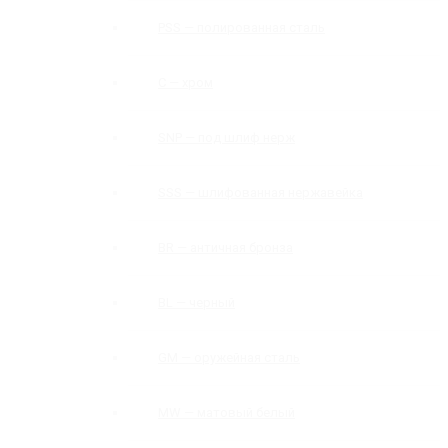
PSS — полированная сталь
C — хром
SNP — под шлиф нерж
SSS — шлифованная нержавейка
BR — античная бронза
BL — черный
GM — оружейная сталь
MW — матовый белый