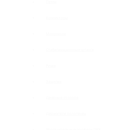
Петли
Коннекторы
Монопетли
Стабилизационные штанги
Ручки
Защелки
Дверные стопора
Держатели полотенец
Уплотнительные профили ПВХ