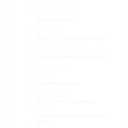
П-образные профили
Водозащитные порожки
Дверные притворы
Раздвижные системы
Фурнитура для саун
Петли для саун
Ручки для саун
Полотенцедержатели
Фурнитура для межкомнатных дверей
Замки с нажимной ручкой
Петли боковые
Дверные коробки
Фурнитура для дверей и перегородок
Фитинги
Оси
Замки и шпингалеты
Доводчики
Ручки
Доводчики для дверей
Верхние доводчики
Нижние доводчики
Петли с доводчиком
Системы точечного крепления
Для дверей
Для стекла
Раздвижные системы для стеклянных
дверей
Серия 808