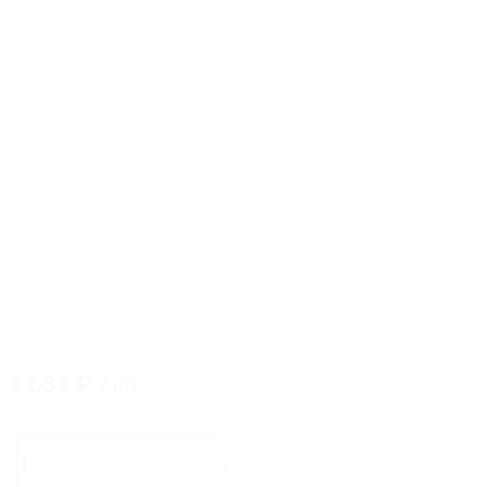
1 631
₽
/ шт
Количество
товара
-
+
TG-