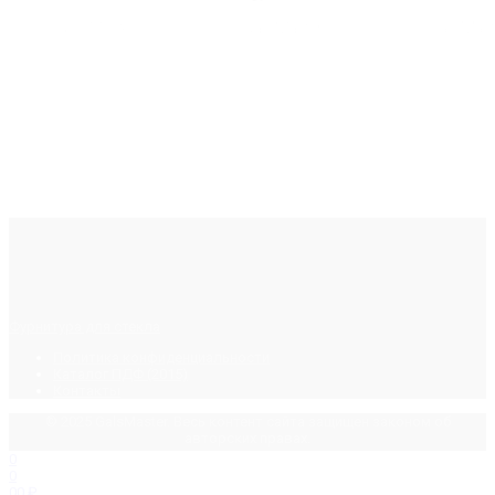
Фурнитура для стекла
Политика конфиденциальности
Каталог ПДФ (2015)
Контакты
© 2025 GalsMaster. Весь контент сайта защищен законом об
авторских правах.
0
0
0
0
₽