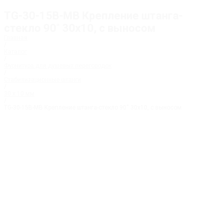
TG-30-15B-MB Крепление штанга-
стекло 90˚ 30х10, с выносом
Главная
/
Каталог
/
Фурнитура для душевых перегородок
/
Стабилизационные штанги
/
30 x 10 мм
/
TG-30-15B-MB Крепление штанга-стекло 90˚ 30х10, с выносом