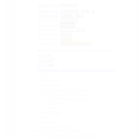
Фурнитура
PREMIUM
Фурнитура
CHROME
PSS
C
Фурнитура
SATIN
SSS
Фурнитура
BRONZE
Фурнитура
BLACK
Фурнитура
GUN METAL
Фурнитура
WHITE
Фурнитура
GOLD
Фурнитура
BRUSHED GOLD
Вся фурнитура под угол сопряжения:
угол
90˚
угол
135˚
угол
180˚
Фурнитура для душевых перегородок
Петли
Коннекторы
Монопетли
Стабилизационные штанги
– Угловые стабилизаторы
– Телескопические штанги
– 15 х 15 мм
– ∅ 19 мм
– 30 x 10 мм
Ручки
Защелки
Дверные стопора
Держатели полотенец
Уплотнительные профили ПВХ