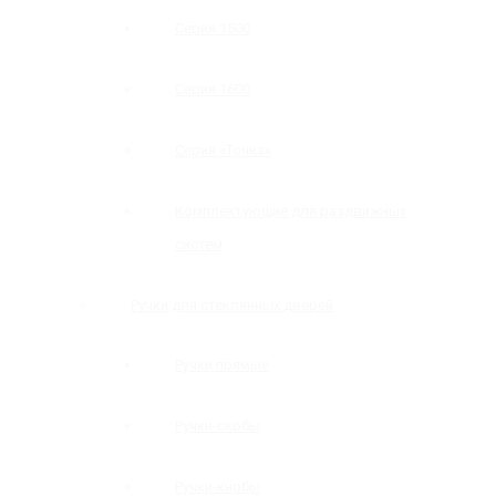
Серия 1500
Серия 1600
Серия «Точка»
Комплектующие для раздвижных
систем
Ручки для стеклянных дверей
Ручки прямые
Ручки-скобы
Ручки-кнобы