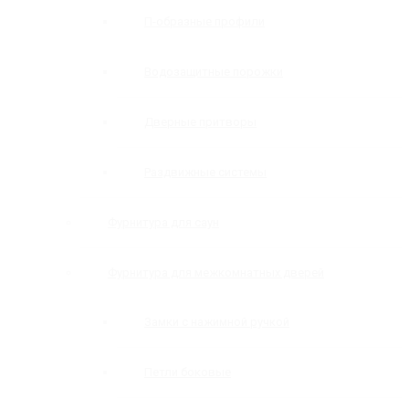
П-образные профили
Водозащитные порожки
Дверные притворы
Раздвижные системы
Фурнитура для саун
Фурнитура для межкомнатных дверей
Замки с нажимной ручкой
Петли боковые