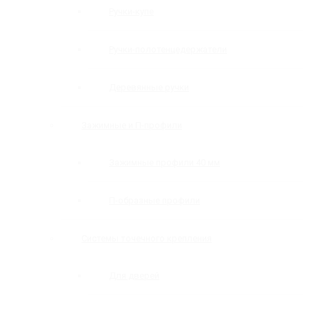
Ручки-купе
Ручки-полотенцедержатели
Деревянные ручки
Зажимные и П-профили
Зажимные профили 40 мм
П-образные профили
Системы точечного крепления
Для дверей