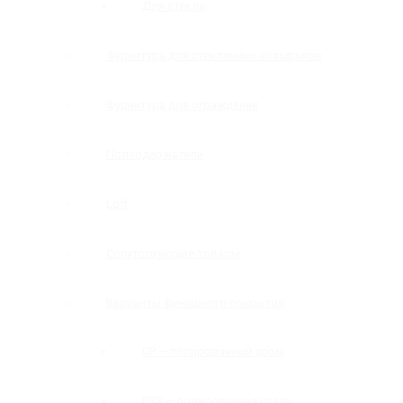
Для стекла
Фурнитура для стеклянных козырьков
Фурнитура для ограждений
Полкодержатели
Loft
Сопутствующие товары
Варианты финишного покрытия
CP — полированный хром
PSS — полированная сталь