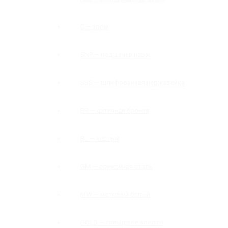
C — хром
SNP — под шлиф нерж
SSS — шлифованная нержавейка
BR — античная бронза
BL — черный
GM — оружейная сталь
MW — матовый белый
GOLD — глянцевое золото