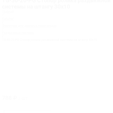
TG-30-20-PG Стопор ролика раздвижной
системы на штангу 30х10
Главная
/
Каталог
/
Фурнитура для душевых перегородок
/
Раздвижные системы
/
TG-30-20-PG Стопор ролика раздвижной системы на штангу 30х10
788
₽
/ шт
Количество