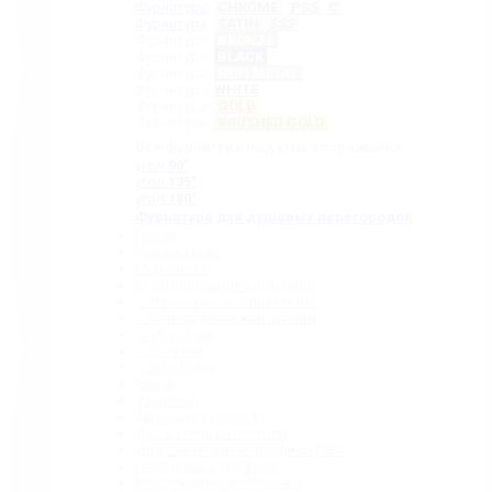
Фурнитура
CHROME
PSS
C
Фурнитура
SATIN
SSS
Фурнитура
BRONZE
Фурнитура
BLACK
Фурнитура
GUN METAL
Фурнитура
WHITE
Фурнитура
GOLD
Фурнитура
BRUSHED GOLD
Вся фурнитура под угол сопряжения:
угол
90˚
угол
135˚
угол
180˚
Фурнитура для душевых перегородок
Петли
Коннекторы
Монопетли
Стабилизационные штанги
– Угловые стабилизаторы
– Телескопические штанги
– 15 х 15 мм
– ∅ 19 мм
– 30 x 10 мм
Ручки
Защелки
Дверные стопора
Держатели полотенец
Уплотнительные профили ПВХ
П-образные профили
Водозащитные порожки