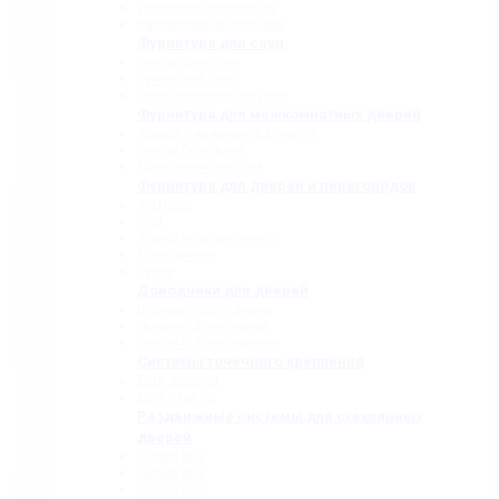
Дверные притворы
Раздвижные системы
Фурнитура для саун
Петли для саун
Ручки для саун
Полотенцедержатели
Фурнитура для межкомнатных дверей
Замки с нажимной ручкой
Петли боковые
Дверные коробки
Фурнитура для дверей и перегородок
Фитинги
Оси
Замки и шпингалеты
Доводчики
Ручки
Доводчики для дверей
Верхние доводчики
Нижние доводчики
Петли с доводчиком
Системы точечного крепления
Для дверей
Для стекла
Раздвижные системы для стеклянных
дверей
Серия 808
Серия 835
Серия 850