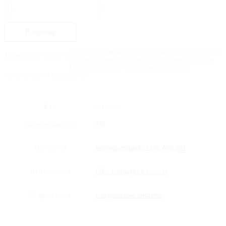
товара
-
+
TG-
30-
20-
В корзину
PG
Стопор
ролика
Стопор-ограничитель подвижного полотна. Для
Артикул:
TG-30-20-PG
раздвижной
использования со штангой сечением 30х10 мм.
системы
Для раздвижных стеклянных душевых
на
перегородок и ограждений.
штангу
30х10
Вес
0.100 кг
Производитель
TGi
Материал
нержавеющая сталь AISI 304
Исполнение
PG — глянцевое золото
Открывание
раздвижные системы