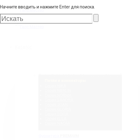
Начните вводить и нажмите Enter для поиска.
Галс
Мастер
Галс
Каталог
Мастер
Фурнитура для стеклянных конструкций
Петли и коннекторы
Серия NIKA
Серия MERLIN
Серия NORMA
Серия SANDRA
Серия JOAN
Серия GLORIA
Серия SOFIA
Серия ELLA
Серия NAOMI
Фурнитура
PREMIUM