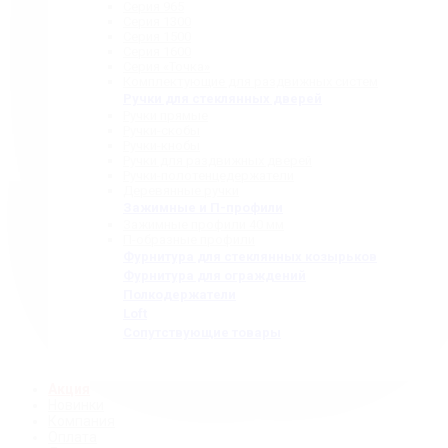
Серия 965
Серия 1300
Серия 1500
Серия 1600
Серия «Точка»
Комплектующие для раздвижных систем
Ручки для стеклянных дверей
Ручки прямые
Ручки-скобы
Ручки-кнобы
Ручки для раздвижных дверей
Ручки-полотенцедержатели
Деревянные ручки
Зажимные и П-профили
Зажимные профили 40 мм
П-образные профили
Фурнитура для стеклянных козырьков
Фурнитура для ограждений
Полкодержатели
Loft
Сопутствующие товары
Акция
Новинки
Компания
Оплата