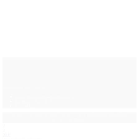
Фурнитура для стекла
Политика конфиденциальности
Каталог ПДФ (2015)
Контакты
© 2025 GalsMaster. Весь контент сайта защищен законом об
авторских правах.
0
0
0
0
₽