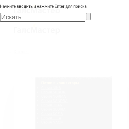
Начните вводить и нажмите Enter для поиска.
Галс
Мастер
Галс
Каталог
Мастер
Фурнитура для стеклянных конструкций
Петли и коннекторы
Серия NIKA
Серия MERLIN
Серия NORMA
Серия SANDRA
Серия JOAN
Серия GLORIA
Серия SOFIA
Серия ELLA
Серия NAOMI