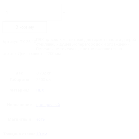
составляла
299 ₽.
Количество
товара
1
-
+
ТX-
042 ₽.
25-
10
В корзину
Уплотнительный
профиль
ПВХ,
ПВХ профиль магнитный для герметичности дверей
Артикул:
ТX-25-10
магнитный
стеклянных душевых перегородок и ограждений.
180˚,
Профили не токсичны, плотно одеваются на
черный
стекло. Длина хлыста 2200 мм.
магнит,
для
стекла
10
Вес
0.782 кг
мм,
Габариты
2200 мм
длина
-
2200
Материал
ПВХ
мм
Исполнение
прозрачный
Магнитный
есть
Толщина стекла
10 мм