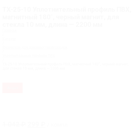
ТX-25-10 Уплотнительный профиль ПВХ,
магнитный 180˚, черный магнит, для
стекла 10 мм, длина — 2200 мм
Главная
/
Каталог
/
Фурнитура для душевых перегородок
/
Уплотнительные профили ПВХ
/
ТX-25-10 Уплотнительный профиль ПВХ, магнитный 180˚, черный магнит,
для стекла 10 мм, длина — 2200 мм
Акция
Первоначальная
Текущая
1 042
₽
299
₽
/ компл
цена
цена: