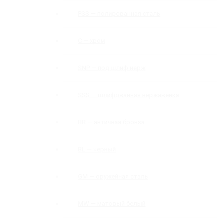
PSS — полированная сталь
C — хром
SNP — под шлиф нерж
SSS — шлифованная нержавейка
BR — античная бронза
BL — черный
GM — оружейная сталь
MW — матовый белый