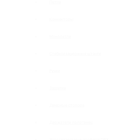
Петли
Коннекторы
Монопетли
Стабилизационные штанги
Ручки
Защелки
Дверные стопора
Держатели полотенец
Уплотнительные профили ПВХ