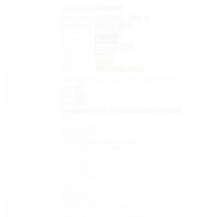
Фурнитура
PREMIUM
Фурнитура
CHROME
PSS
C
Фурнитура
SATIN
SSS
Фурнитура
BRONZE
Фурнитура
BLACK
Фурнитура
GUN METAL
Фурнитура
WHITE
Фурнитура
GOLD
Фурнитура
BRUSHED GOLD
Вся фурнитура под угол сопряжения:
угол
90˚
угол
135˚
угол
180˚
Фурнитура для душевых перегородок
Петли
Коннекторы
Монопетли
Стабилизационные штанги
– Угловые стабилизаторы
– Телескопические штанги
– 15 х 15 мм
– ∅ 19 мм
– 30 x 10 мм
Ручки
Защелки
Дверные стопора
Держатели полотенец
Уплотнительные профили ПВХ