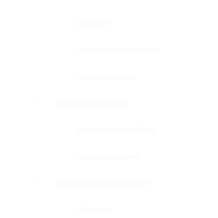
Ручки-купе
Ручки-полотенцедержатели
Деревянные ручки
Зажимные и П-профили
Зажимные профили 40 мм
П-образные профили
Системы точечного крепления
Для дверей