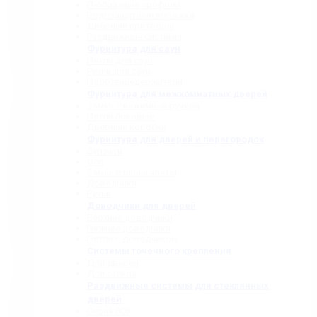
П-образные профили
Водозащитные порожки
Дверные притворы
Раздвижные системы
Фурнитура для саун
Петли для саун
Ручки для саун
Полотенцедержатели
Фурнитура для межкомнатных дверей
Замки с нажимной ручкой
Петли боковые
Дверные коробки
Фурнитура для дверей и перегородок
Фитинги
Оси
Замки и шпингалеты
Доводчики
Ручки
Доводчики для дверей
Верхние доводчики
Нижние доводчики
Петли с доводчиком
Системы точечного крепления
Для дверей
Для стекла
Раздвижные системы для стеклянных
дверей
Серия 808