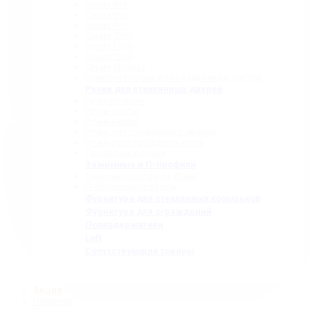
Серия 835
Серия 850
Серия 965
Серия 1300
Серия 1500
Серия 1600
Серия «Точка»
Комплектующие для раздвижных систем
Ручки для стеклянных дверей
Ручки прямые
Ручки-скобы
Ручки-кнобы
Ручки для раздвижных дверей
Ручки-полотенцедержатели
Деревянные ручки
Зажимные и П-профили
Зажимные профили 40 мм
П-образные профили
Фурнитура для стеклянных козырьков
Фурнитура для ограждений
Полкодержатели
Loft
Сопутствующие товары
Акция
Новинки