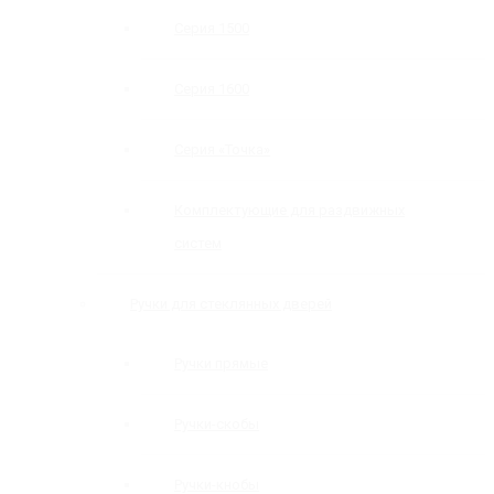
Серия 1500
Серия 1600
Серия «Точка»
Комплектующие для раздвижных
систем
Ручки для стеклянных дверей
Ручки прямые
Ручки-скобы
Ручки-кнобы