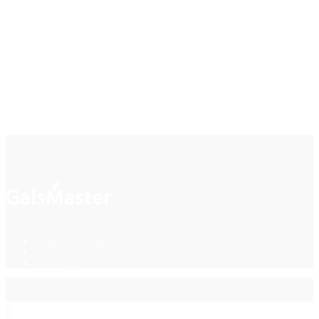
Фурнитура для стекла
Политика конфиденциальности
Каталог ПДФ (2015)
Контакты
© 2025 GalsMaster. Весь контент сайта защищен законом об
авторских правах.
0
0